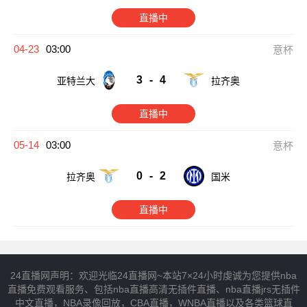
直播中
04-23
03:00
意杯
3
-
4
亚特兰大
拉齐奥
直播中
05-14
03:00
意杯
0
-
2
拉齐奥
国米
直播中
24直播网声明：欢迎光临24直播网~本站7×24小时虔诚为您提供nba
直播免费观看服务、包括nba直播高清无插件直播、nba直播jrs无插件
中文直播，NBA录像回放，CBA直播，WNBA直播以及各类篮球直