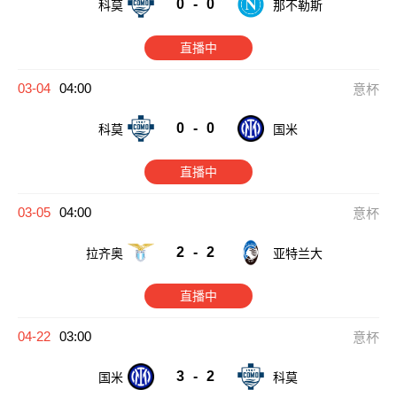
0
-
0
科莫
那不勒斯
直播中
03-04
04:00
意杯
0
-
0
科莫
国米
直播中
03-05
04:00
意杯
2
-
2
拉齐奥
亚特兰大
直播中
04-22
03:00
意杯
3
-
2
国米
科莫